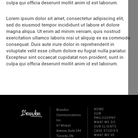
culpa qui officia deserunt mollit anim id est laborum.
Lorem ipsum dolor sit amet, consectetur adipiscing elit,
sed do eiusmod tempor incididunt ut labore et dolore
magna aliqua. Ut enim ad minim veniam, quis nostrud
exercitation ullamco laboris nisi ut aliquip ex ea commodo
consequat. Duis aute irure dolor in reprehenderit in
voluptate velit esse cillum dolore eu fugiat nulla pariatur.
Excepteur sint occaecat cupidatat non proident, sunt in
culpa qui officia deserunt mollit anim id est laborum.
HOME
Brandon
OUR
Communications
PHILOSOPHY
Inc.
WHAT WE DO
67 Mowat
OUR CLIENTS
Avenue, Suite 244
CASE STUDIES
WHAT WE'VE
Toronto, ON