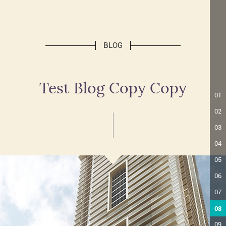
BLOG
Test Blog Copy Copy
01
02
03
04
05
06
07
08
09